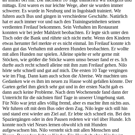
mittags. Erst waren es nur leichte Wege, aber sie wurden immer
schwerer. Es wurde in Neuburg und in Ingolstadt trainiert. Wir
fuhren auch Bus und gingen in verschiedene Geschäfte. Natürlich
hat er auch immer vor und nach den Trainingseinheiten seinen
verdienten Freilauf bekommen. Sein Verhalten im Restaurant
konnten wir bei jeder Mahlzeit beobachten. Er legte sich unter den
Tisch oder die Bank und rührte sich nicht mehr. Wenn den Kindern
etwas herunter fiel merkte er es nicht einmal. Im Freilauf konnte ich
dann gut das Verhalten mit anderen Hunden beobachten. Er wollte
mit allen Hunden nur spielen. Alleine spielte er sehr gerne mit
Stöcken, wie größer die Stöcke waren umso besser fand er es. Ich
durfte auch recht schnell alleine mit ihm zum Freilauf gehen. Nilo
hörte sehr schnell und gut auf mich. Die ersten 10 Tage vergingen
wie im Flug. Dann kam auch schon die Abreise. Wir machten uns
Gedanken wie es ihm im neuen zu Hause wohl gefallen könnte. Der
Garten gefiel ihm gleich sehr gut und in der ersten Nacht gab es
dann auch keine Probleme. Nach dem Wochenende fand dann der
Unterricht für die nächsten fünf Tage in unserer Umgebung statt.
Für Nilo war jetzt alles völlig fremd, aber es machte ihm nichts aus.
Wir fuhren oft mit dem Bus oder dem Zug. Nilo legte sich still hin
und stand erst wieder am Ziel auf. Er lebte sich schnell ein. Bei den
Spaziergängen oder in den Pausen redeten wir viel über Hunde. Ich
konnte noch viel Neues lernen obwohl ich mit Hunden
aufgewachsen bin. Nilo versteht sich mit allen Menschen und