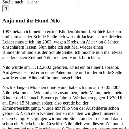
Suche nach:
Anja und ihr Hund Nilo
1997 bekam ich meinen ersten Blindenführhund. Er hieß Jackson
und kam aus der Schule Seitle. Ich war mit Jackson sehr zufrieden.
Leider musste ich ihn 2003, wegen Krebs, im Alter von 8 Jahren
einschläfern lassen. Nun habe ich seit Mai wieder einen
Blindenführhund aus der Schule Seitle. Ich möchte nun mal etwas
aus der ersten Zeit mit Nilo, meinem Hund, berichten.
Nilo wurde am 11.12.2002 geboren. Er ist ein brauner Labrador.
Aufgewachsen ist er in einer Patenfamilie und in der Schule Seitle
wurde er zum Blindenführhund ausgebildet.
Nach 7 langen Monaten ohne Hund habe ich nun am 10.05.2004
Nilo bekommen. Wir sind alle zusammen, mein Mann, meine beiden
Kinder und ich nach Bayern gefahren. Wir kamen gegen 13:30 Uhr
an. Etwa 15 Minuten später, also gerade bei der
Zimmerbesichtigung, wurde mir Nilo von der Ausbilderin schon
gebracht. Nach dem Kennen lernen machten wir gleich unseren
ersten Gang. Erst gingen wir nur ein Stück an der Leine und dann
schon ein Stückchen im Geschirr. Nilo blieb von diesem Zeitpunkt
an immer bei mir. Die nächsten 10 Tage trainierten wir morgens und