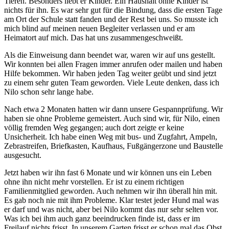
Tieren. Besonders liebt er Kinder. Ein Haushalt ohne Kinder ist
nichts für ihn. Es war sehr gut für die Bindung, dass die ersten Tage
am Ort der Schule statt fanden und der Rest bei uns. So musste ich
mich blind auf meinen neuen Begleiter verlassen und er am
Heimatort auf mich. Das hat uns zusammengeschweißt.
Als die Einweisung dann beendet war, waren wir auf uns gestellt.
Wir konnten bei allen Fragen immer anrufen oder mailen und haben
Hilfe bekommen. Wir haben jeden Tag weiter geübt und sind jetzt
zu einem sehr guten Team geworden. Viele Leute denken, dass ich
Nilo schon sehr lange habe.
Nach etwa 2 Monaten hatten wir dann unsere Gespannprüfung. Wir
haben sie ohne Probleme gemeistert. Auch sind wir, für Nilo, einen
völlig fremden Weg gegangen; auch dort zeigte er keine
Unsicherheit. Ich habe einen Weg mit bus- und Zugfahrt, Ampeln,
Zebrastreifen, Briefkasten, Kaufhaus, Fußgängerzone und Baustelle
ausgesucht.
Jetzt haben wir ihn fast 6 Monate und wir können uns ein Leben
ohne ihn nicht mehr vorstellen. Er ist zu einem richtigen
Familienmitglied geworden. Auch nehmen wir ihn überall hin mit.
Es gab noch nie mit ihm Probleme. Klar testet jeder Hund mal was
er darf und was nicht, aber bei Nilo kommt das nur sehr selten vor.
Was ich bei ihm auch ganz beeindrucken finde ist, dass er im
Freilauf nichts frisst. In unserem Garten frisst er schon mal das Obst