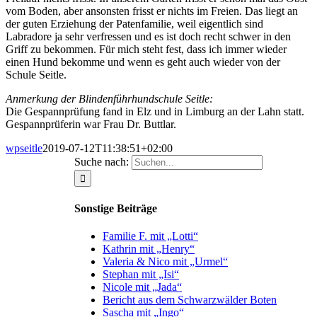
vom Boden, aber ansonsten frisst er nichts im Freien. Das liegt an
der guten Erziehung der Patenfamilie, weil eigentlich sind
Labradore ja sehr verfressen und es ist doch recht schwer in den
Griff zu bekommen. Für mich steht fest, dass ich immer wieder
einen Hund bekomme und wenn es geht auch wieder von der
Schule Seitle.
Anmerkung der Blindenführhundschule Seitle:
Die Gespannprüfung fand in Elz und in Limburg an der Lahn statt.
Gespannprüferin war Frau Dr. Buttlar.
wpseitle
2019-07-12T11:38:51+02:00
Suche nach:
Sonstige Beiträge
Familie F. mit „Lotti“
Kathrin mit „Henry“
Valeria & Nico mit „Urmel“
Stephan mit „Isi“
Nicole mit „Jada“
Bericht aus dem Schwarzwälder Boten
Sascha mit „Ingo“