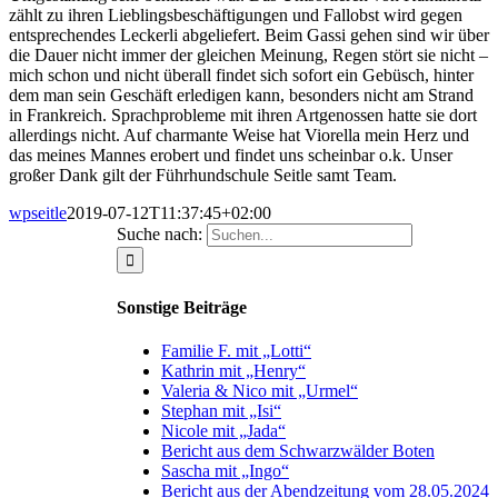
zählt zu ihren Lieblingsbeschäftigungen und Fallobst wird gegen
entsprechendes Leckerli abgeliefert. Beim Gassi gehen sind wir über
die Dauer nicht immer der gleichen Meinung, Regen stört sie nicht –
mich schon und nicht überall findet sich sofort ein Gebüsch, hinter
dem man sein Geschäft erledigen kann, besonders nicht am Strand
in Frankreich. Sprachprobleme mit ihren Artgenossen hatte sie dort
allerdings nicht. Auf charmante Weise hat Viorella mein Herz und
das meines Mannes erobert und findet uns scheinbar o.k. Unser
großer Dank gilt der Führhundschule Seitle samt Team.
wpseitle
2019-07-12T11:37:45+02:00
Suche nach:
Sonstige Beiträge
Familie F. mit „Lotti“
Kathrin mit „Henry“
Valeria & Nico mit „Urmel“
Stephan mit „Isi“
Nicole mit „Jada“
Bericht aus dem Schwarzwälder Boten
Sascha mit „Ingo“
Bericht aus der Abendzeitung vom 28.05.2024