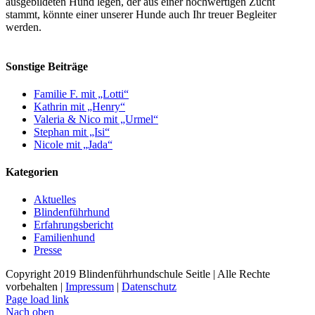
ausgebildeten Hund legen, der aus einer hochwertigen Zucht
stammt, könnte einer unserer Hunde auch Ihr treuer Begleiter
werden.
Sonstige Beiträge
Familie F. mit „Lotti“
Kathrin mit „Henry“
Valeria & Nico mit „Urmel“
Stephan mit „Isi“
Nicole mit „Jada“
Kategorien
Aktuelles
Blindenführhund
Erfahrungsbericht
Familienhund
Presse
Copyright 2019 Blindenführhundschule Seitle | Alle Rechte
vorbehalten |
Impressum
|
Datenschutz
Page load link
Nach oben