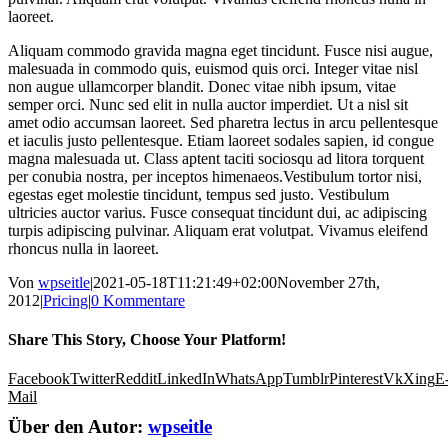
laoreet.
Aliquam commodo gravida magna eget tincidunt. Fusce nisi augue,
malesuada in commodo quis, euismod quis orci. Integer vitae nisl
non augue ullamcorper blandit. Donec vitae nibh ipsum, vitae
semper orci. Nunc sed elit in nulla auctor imperdiet. Ut a nisl sit
amet odio accumsan laoreet. Sed pharetra lectus in arcu pellentesque
et iaculis justo pellentesque. Etiam laoreet sodales sapien, id congue
magna malesuada ut. Class aptent taciti sociosqu ad litora torquent
per conubia nostra, per inceptos himenaeos.Vestibulum tortor nisi,
egestas eget molestie tincidunt, tempus sed justo. Vestibulum
ultricies auctor varius. Fusce consequat tincidunt dui, ac adipiscing
turpis adipiscing pulvinar. Aliquam erat volutpat. Vivamus eleifend
rhoncus nulla in laoreet.
Von
wpseitle
|
2021-05-18T11:21:49+02:00
November 27th,
2012
|
Pricing
|
0 Kommentare
Share This Story, Choose Your Platform!
Facebook
Twitter
Reddit
LinkedIn
WhatsApp
Tumblr
Pinterest
Vk
Xing
E
Mail
Über den Autor:
wpseitle