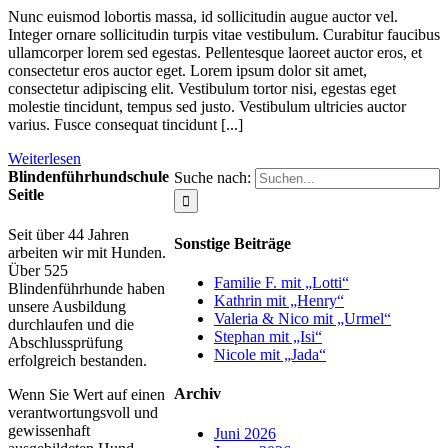
Nunc euismod lobortis massa, id sollicitudin augue auctor vel.
Integer ornare sollicitudin turpis vitae vestibulum. Curabitur faucibus
ullamcorper lorem sed egestas. Pellentesque laoreet auctor eros, et
consectetur eros auctor eget. Lorem ipsum dolor sit amet,
consectetur adipiscing elit. Vestibulum tortor nisi, egestas eget
molestie tincidunt, tempus sed justo. Vestibulum ultricies auctor
varius. Fusce consequat tincidunt [...]
Weiterlesen
Blindenführhundschule
Suche nach:
Seitle
Seit über 44 Jahren
Sonstige Beiträge
arbeiten wir mit Hunden.
Über 525
Familie F. mit „Lotti“
Blindenführhunde haben
Kathrin mit „Henry“
unsere Ausbildung
Valeria & Nico mit „Urmel“
durchlaufen und die
Stephan mit „Isi“
Abschlussprüfung
Nicole mit „Jada“
erfolgreich bestanden.
Archiv
Wenn Sie Wert auf einen
verantwortungsvoll und
gewissenhaft
Juni 2026