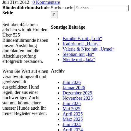
Juli 31st, 2012
|
0 Kommentare
Blindenführhundschule
Suche nach:
Seitle
Seit über 44 Jahren
Sonstige Beiträge
arbeiten wir mit Hunden.
Über 525
Familie F. mit „Lotti“
Blindenführhunde haben
Kathrin mit „Henry“
unsere Ausbildung
Valeria & Nico mit „Urmel“
durchlaufen und die
Stephan mit „Isi“
Abschlussprüfung
Nicole mit „Jada“
erfolgreich bestanden.
Archiv
Wenn Sie Wert auf einen
verantwortungsvoll und
gewissenhaft
Juni 2026
ausgebildeten Hund
Januar 2026
legen, der aus einer
Dezember 2025
hochwertigen Zucht
November 2025
stammt, könnte einer
Juni 2025
unserer Hunde auch Ihr
Mai 2025
treuer Begleiter werden.
April 2025
März 2025
Juni 2024
April 2024