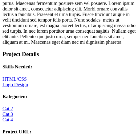
purus. Maecenas fermentum posuere sem vel posuere. Lorem ipsum
dolor sit amet, consectetur adipiscing elit. Morbi ornare convallis
lectus a faucibus. Praesent et urna turpis. Fusce tincidunt augue in
velit tincidunt sed tempor felis porta. Nunc sodales, metus ut
vestibulum ornare, est magna laoreet lectus, ut adipiscing massa odio
sed turpis. In nec lorem porttitor urna consequat sagittis. Nullam eget
elit ante. Pellentesque justo urna, semper nec faucibus sit amet,
aliquam at mi. Maecenas eget diam nec mi dignissim pharetra.
Project Details
Skills Needed:
HTML/CSS
Logo Design
Kategorien:
Cat 2
Cat 3
Cat 4
Project URL: