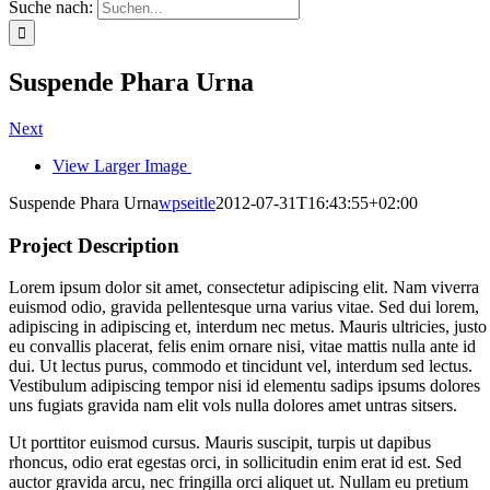
Suche nach:
Suspende Phara Urna
Next
View Larger Image
Suspende Phara Urna
wpseitle
2012-07-31T16:43:55+02:00
Project Description
Lorem ipsum dolor sit amet, consectetur adipiscing elit. Nam viverra
euismod odio, gravida pellentesque urna varius vitae. Sed dui lorem,
adipiscing in adipiscing et, interdum nec metus. Mauris ultricies, justo
eu convallis placerat, felis enim ornare nisi, vitae mattis nulla ante id
dui. Ut lectus purus, commodo et tincidunt vel, interdum sed lectus.
Vestibulum adipiscing tempor nisi id elementu sadips ipsums dolores
uns fugiats gravida nam elit vols nulla dolores amet untras sitsers.
Ut porttitor euismod cursus. Mauris suscipit, turpis ut dapibus
rhoncus, odio erat egestas orci, in sollicitudin enim erat id est. Sed
auctor gravida arcu, nec fringilla orci aliquet ut. Nullam eu pretium