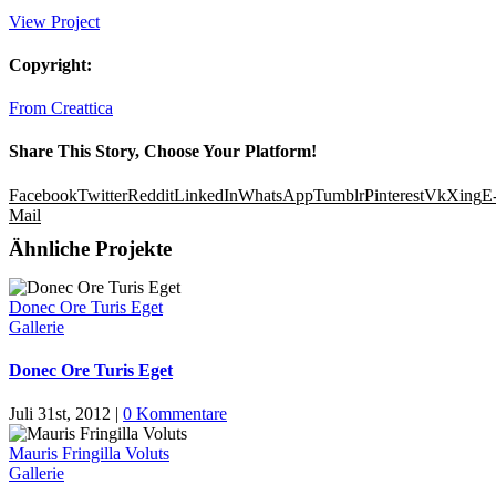
View Project
Copyright:
From Creattica
Share This Story, Choose Your Platform!
Facebook
Twitter
Reddit
LinkedIn
WhatsApp
Tumblr
Pinterest
Vk
Xing
E
Mail
Ähnliche Projekte
Donec Ore Turis Eget
Gallerie
Donec Ore Turis Eget
Juli 31st, 2012
|
0 Kommentare
Mauris Fringilla Voluts
Gallerie